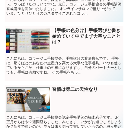
ぁ、やっぱりたのしいですね。先日、コラージュ手帳協会の手帳講師
養成講座を開催いたしました。 オンラインサロンで盛り上がって、
いま、ひとりひとりのカスタマイズされたコラ...
【手帳の色分け】手帳選びと書き
一押し記事
始めていく中でまず大事なことと
は？
こんにちは、コラージュ手帳協会、手帳講師の渡邊康弘です。 手帳
は、驚くほどのあなたの生産力を高める大事な仕事道具。いつも使っ
ているからこそ、仕事上の相棒になりますし、自分のパートナーとし
ても、手帳は有効ですね。 その手帳をもっ...
習慣は第二の天性なり
手帳の使い方
こんにちは、コラージュ手帳協会認定手帳講師の福永彩子です。 お
正月からはや２週間経ちました。みなさま、いかがお過ごしでしょう
か？新年で多いのが、早々は張り切って書いていたものの、段々中だ