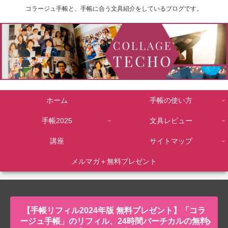
コラージュ手帳と、手帳に合う文具紹介をしているブログです。
ホーム
手帳の使い方
手帳2025
文具レビュー
講座
サイトマップ
メルマガ＋無料プレゼント
【手帳リフィル2024年版 無料プレゼント】「コラ
ージュ手帳」のリフィル、24時間バーチカルの無料