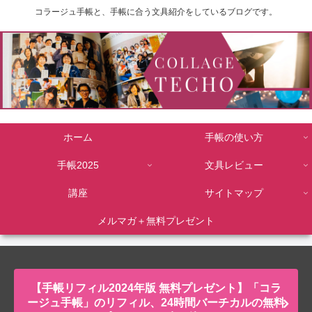
コラージュ手帳と、手帳に合う文具紹介をしているブログです。
ホーム
手帳の使い方
手帳2025
文具レビュー
講座
サイトマップ
メルマガ＋無料プレゼント
【手帳リフィル2024年版 無料プレゼント】「コラ
ージュ手帳」のリフィル、24時間バーチカルの無料