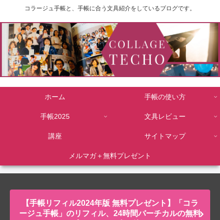
コラージュ手帳と、手帳に合う文具紹介をしているブログです。
ホーム
手帳の使い方
手帳2025
文具レビュー
講座
サイトマップ
メルマガ＋無料プレゼント
【手帳リフィル2024年版 無料プレゼント】「コラ
ージュ手帳」のリフィル、24時間バーチカルの無料