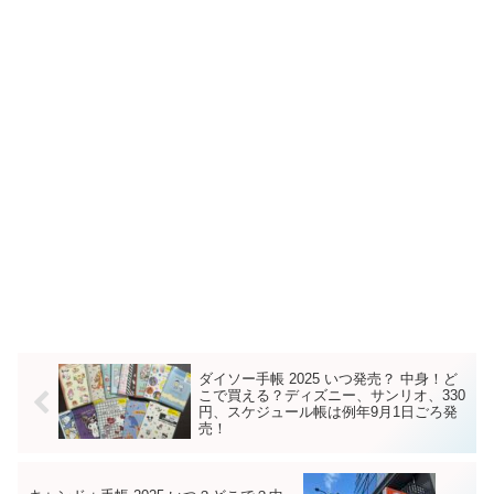
ダイソー手帳 2025 いつ発売？ 中身！ど
こで買える？ディズニー、サンリオ、330
円、スケジュール帳は例年9月1日ごろ発
売！