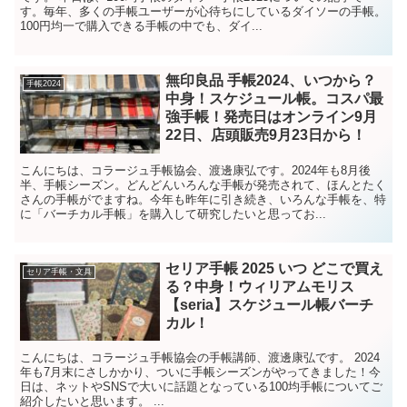
す。毎年、多くの手帳ユーザーが心待ちにしているダイソーの手帳。
100円均一で購入できる手帳の中でも、ダイ...
無印良品 手帳2024、いつから？
手帳2024
中身！スケジュール帳。コスパ最
強手帳！発売日はオンライン9月
22日、店頭販売9月23日から！
こんにちは、コラージュ手帳協会、渡邊康弘です。2024年も8月後
半、手帳シーズン。どんどんいろんな手帳が発売されて、ほんとたく
さんの手帳がでますね。今年も昨年に引き続き、いろんな手帳を、特
に「バーチカル手帳」を購入して研究したいと思ってお...
セリア手帳 2025 いつ どこで買え
セリア手帳・文具
る？中身！ウィリアムモリス
【seria】スケジュール帳バーチ
カル！
こんにちは、コラージュ手帳協会の手帳講師、渡邊康弘です。 2024
年も7月末にさしかかり、ついに手帳シーズンがやってきました！今
日は、ネットやSNSで大いに話題となっている100均手帳についてご
紹介したいと思います。 ...