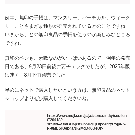
例年、無印の手帳は、マンスリー、バーチカル、ウィーク
リー、とさまざま種類が発売されているとのことですね。
いまから、どの無印良品の手帳を使うのか楽しみなところ
ですね。
無印のペンも、素敵なのがいっぱいあるので、例年の発売
日である、9月23日前後に要チェックでしたが、2025年版
は速く、8月下旬発売でした。
早めにネットで購入したいという方は、無印良品のネット
ショップよりぜひ購入してくださいね。
https://www.muji.com/jp/ja/store/cmdty/section
/T20018?
srsltid=AfmBOop9zUhnOdjQHfpeabryLwjpRS-
R-8MB5rQep4aNF2MdDd6U4On-