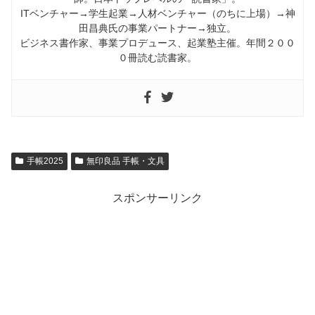
ITベンチャー→学生起業→人材ベンチャー（のちに上場）→神
田昌典氏の事業パートナー→独立。
ビジネス書作家、事業プロデュース、起業塾主催。年間２００
０冊読む読書家。
手帳2025
無印良品 手帳・文具
スポンサーリンク