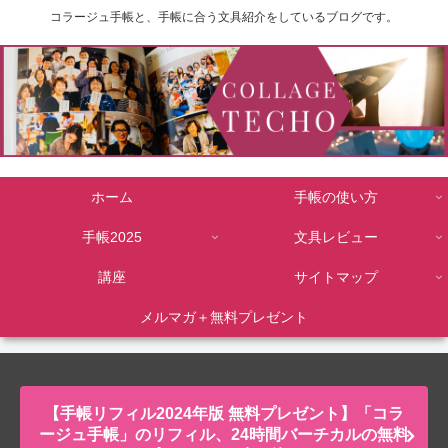
コラージュ手帳と、手帳に合う文具紹介をしているブログです。
ホーム
手帳の使い方
手帳2025
文具レビュー
講座
サイトマップ
メルマガ＋無料プレゼント
【手帳リフィル2024年版 無料プレゼント】「コラ
ージュ手帳」のリフィル、24時間バーチカルの無料