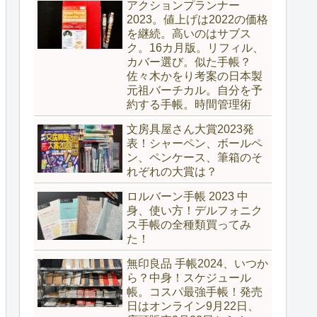
アクションプランナー
2023。値上げは2022の価格
を継続。高いのはサブス
ク。16カ月版。リフィル、
カバー選び。似た手帳？
佐々木かをり考案の日本製
元祖バーチカル。自分を予
約する手帳。時間管理術
文房具屋さん大賞2023発
表！シャーペン、ボールペ
ン、ペンケース、筆箱のそ
れぞれの大賞は？
ロルバーン手帳 2023 中
身、使い方！デルフォニク
ス手帳の全種類買ってみ
た！
無印良品 手帳2024、いつか
ら？中身！スケジュール
帳。コスパ最強手帳！発売
日はオンライン9月22日、