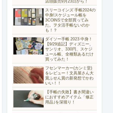
店頭販売9月23日から！
スリーコインズ 手帳2024の
中身!スケジュール帳を
3COINSで全部買ってみ
た。ヲタ活手帳ないのか
も！？
ダイソー手帳 2023 中身！
【9/29追記】ディズニー、
サンリオ、330円、スケジ
ュール帳、全種類あるだけ
買ってみた！
フセンマーカー(カンミ堂)
をレビュー！文具屋さん大
賞ふせん賞の新発想でかわ
いい！！
【手帳の失敗】書き間違い
におすすめアイテム「修正
用品｣を深堀り！