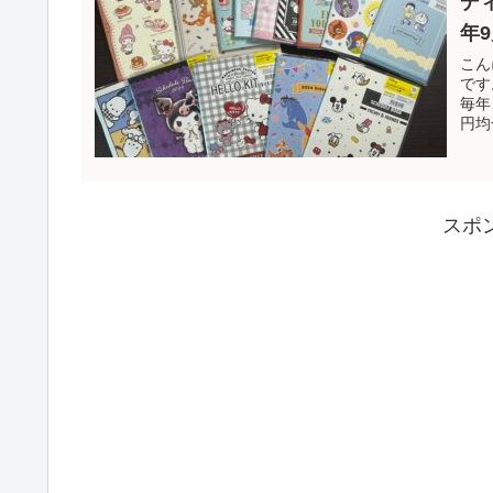
デ
年
こん
です
毎年
円均
スポ