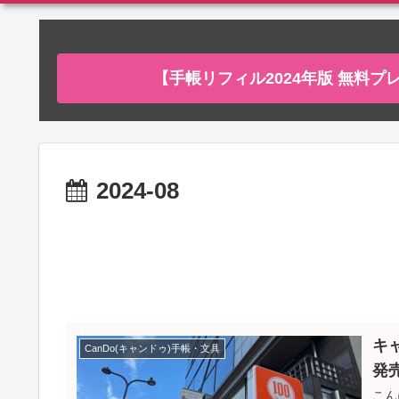
【手帳リフィル2024年版 無料
2024-08
キャ
CanDo(キャンドゥ)手帳・文具
発
こん