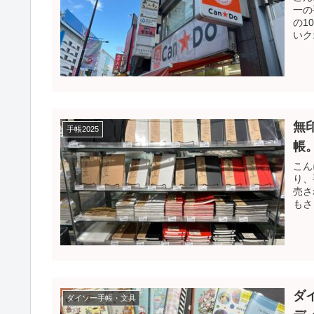
一の
の1
いク
無
手帳2025
帳
こん
り、
売さ
もさ
ダ
ダイソー手帳・文具