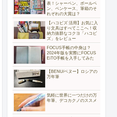
表！シャーペン、ボールペ
ン、ペンケース、筆箱のそ
れぞれの大賞は？
【ハコビズ 活用】お気に入
り文具はすべてここへ！収
納力抜群なコクヨ「ハコビ
ズ」をレビュー
FOCUS手帳の中身は？
2024年版を実際にFOCUS
EiTO手帳を入手してみた
【BENU/ベヌー】ロシアの
万年筆
気軽に世界に一つだけの万
年筆、デコカクノのススメ